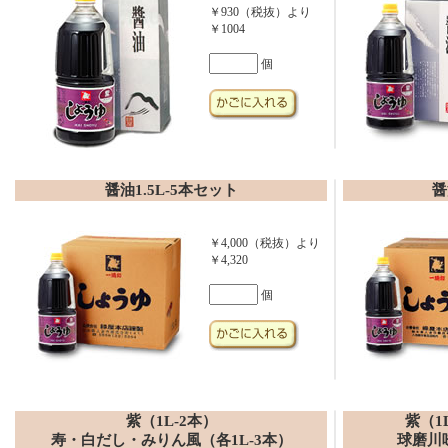
￥930（税抜）より
￥1004
個
醤油1.5L-5本セット
醤
￥4,000（税抜）より
￥4,320
個
紫（1L-2本）
紫（1
寿・白だし・みりん風（各1L-3本）
球磨川味