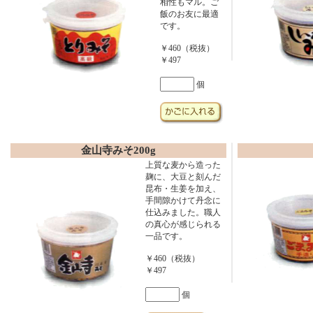
相性もマル。ご
飯のお友に最適
です。
￥460（税抜）
￥497
個
金山寺みそ200g
上質な麦から造った
麹に、大豆と刻んだ
昆布・生姜を加え、
手間隙かけて丹念に
仕込みました。職人
の真心が感じられる
一品です。
￥460（税抜）
￥497
個