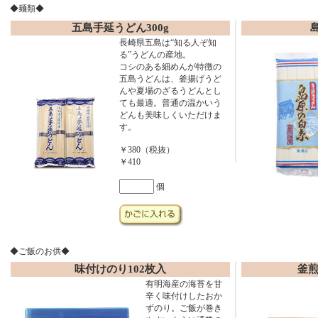
◆麺類◆
五島手延うどん300g
長崎県五島は“知る人ぞ知
る”うどんの産地。
コシのある細めんが特徴の
五島うどんは、釜揚げうど
んや夏場のざるうどんとし
ても最適。普通の温かいう
どんも美味しくいただけま
す。
￥380（税抜）
￥410
個
◆ご飯のお供◆
味付けのり102枚入
釜煎
有明海産の海苔を甘
辛く味付けしたおか
ずのり。ご飯が巻き