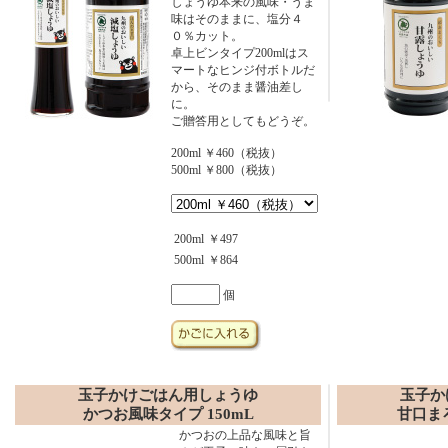
しょうゆ本来の風味・うま
味はそのままに、塩分４
０％カット。
卓上ビンタイプ200mlはス
マートなヒンジ付ボトルだ
から、そのまま醤油差し
に。
ご贈答用としてもどうぞ。
200ml ￥460（税抜）
500ml ￥800（税抜）
200ml
￥497
500ml
￥864
個
玉子かけごはん用しょうゆ
玉子か
かつお風味タイプ 150mL
甘口まろ
かつおの上品な風味と旨