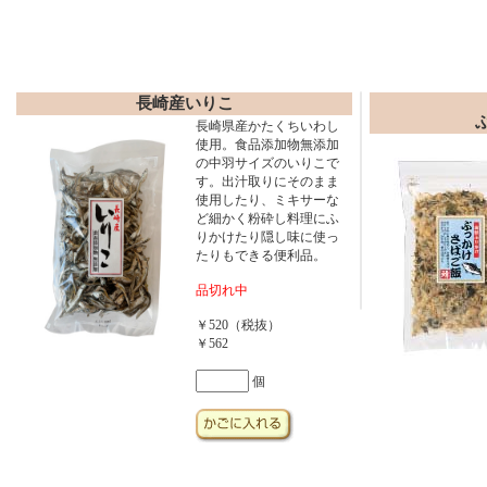
長崎産いりこ
長崎県産かたくちいわし
使用。食品添加物無添加
の中羽サイズのいりこで
す。出汁取りにそのまま
使用したり、ミキサーな
ど細かく粉砕し料理にふ
りかけたり隠し味に使っ
たりもできる便利品。
品切れ中
￥520（税抜）
￥562
個