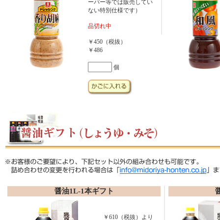
ーパー等では販売してい
ない特別仕様です）
品切れ中
￥450（税抜）
￥486
個
醤油1L-1本ギフト
￥610（税抜）より