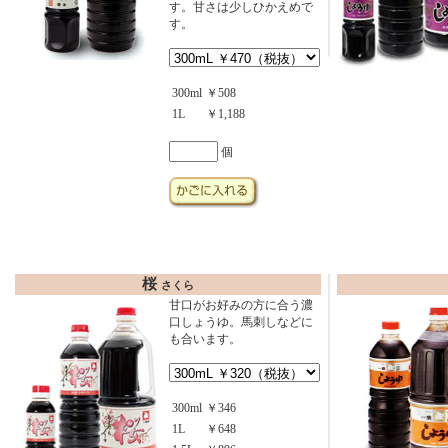
す。甘さは少しひかえめで
す。
300ml
￥508
1L
￥1,188
個
桜
さくら
甘口がお好みの方に合う濃
口しょうゆ。馬刺しなどに
も合います。
300ml
￥346
1L
￥648