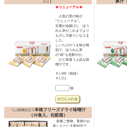
）
豚汁
入り
★リニューアル★
人気の里の味が
“リニューアル”。
豆腐が油揚げに、ほう
れん草がこれまでより
も少し大振りになりま
した。
しいたけのうま味が格
別で、ほうれん草
の“緑”も色鮮やか。
ひと味違う上品な味
噌汁です。
￥1,400（税抜）
￥1,512
個
本格フリーズドライ味噌汁
つぶ味噌仕立て
（30食入、化粧箱）
各種ご進物、香典のお
返しなどに大変好評で