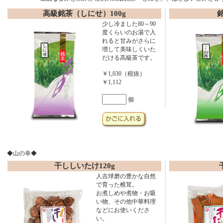
高級銘茶（しにせ）100g
少し冷ました80～90
度くらいのお湯で入
れると甘みがさらに
増して美味しくいた
だける高級茶です。
￥1,030（税抜）
￥1,112
個
◆山の幸◆
干ししいたけ120g
人吉球磨の豊かな自然
で育った椎茸。
お煮しめや煮物・お吸
い物、その他中華料理
などにお使いくださ
い。