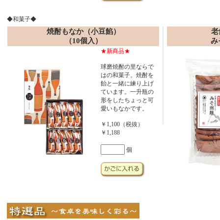
◆和菓子◆
焼酎もなか（小豆餡）
老
（10個入）
み
★新商品★
球磨焼酎の里ならで
はの和菓子。焼酎を
飴と一緒に練り上げ
ています。一升瓶の
形をしたちょっと可
愛いもなかです。
￥1,100（税抜）
￥1,188
個