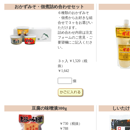
おかずみそ・佃煮詰め合わせセット
６種類のおかずみそ
・佃煮からお好きな組
合せで３ヶをお選びい
ただけます。
詰め合わせ内容は注文
フォームのご意見・ご
要望欄にご記入くださ
い。
３ヶ入 ￥1,520（税
抜）
￥1,642
個
豆腐の味噌漬300g
しいたけ
￥730（税抜）
￥788