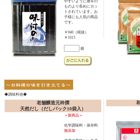
やすいように通常の
ものより長めにカッ
トされています。お
子様にも人気の商品
です。
￥940（税抜）
￥1015
個
◆調味料他◆
老舗醸造元吟撰
天然だし（だしパック10袋入）
＝新商品＝
化学調味料・保存料
無添加