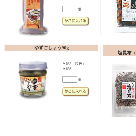
個
ゆずごしょう90g
塩昆布（
￥635（税抜）
￥686
個