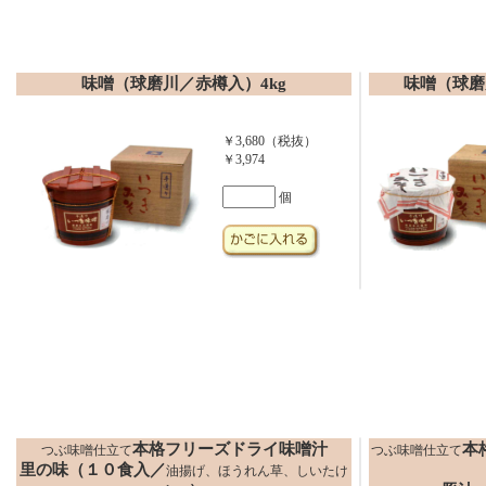
味噌（球磨川／赤樽入）4kg
味噌（球磨
￥3,680（税抜）
￥3,974
個
本格フリーズドライ味噌汁
本
つぶ味噌仕立て
つぶ味噌仕立て
里の味（１０食入／
油揚げ、ほうれん草、しいたけ