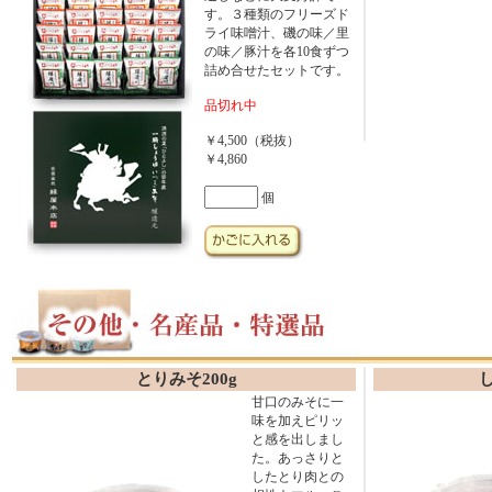
す。３種類のフリーズド
ライ味噌汁、磯の味／里
の味／豚汁を各10食ずつ
詰め合せたセットです。
品切れ中
￥4,500（税抜）
￥4,860
個
とりみそ200g
甘口のみそに一
味を加えピリッ
と感を出しまし
た。あっさりと
したとり肉との