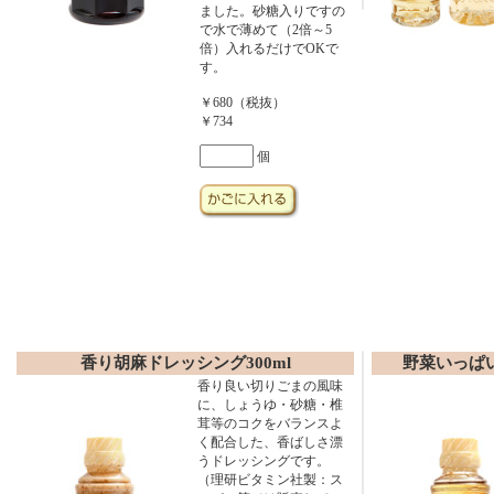
ました。砂糖入りですの
で水で薄めて（2倍～5
倍）入れるだけでOKで
す。
￥680（税抜）
￥734
個
香り胡麻ドレッシング300ml
野菜いっぱい
香り良い切りごまの風味
に、しょうゆ・砂糖・椎
茸等のコクをバランスよ
く配合した、香ばしさ漂
うドレッシングです。
（理研ビタミン社製：ス