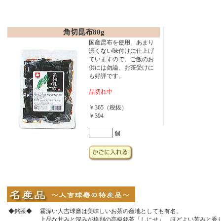
角切昆布80g
国産昆布を使用。あまり
濃くない味付けに仕上げ
ていますので、ご飯のお
供には勿論、お茶受けに
も好評です。
品切れ中
￥365（税抜）
￥394
個
◆銘茶◆
霧深い人吉球磨は美味しいお茶の産地としても有名。
上品な甘みと深みが格別の高級銘茶「しにせ」、ほどよい苦みと香