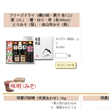
フリーズドライ（磯の味・豚汁 各5コ）
紫（1L）・蘭・ゆり・寿（各300ml）
とりみそ（瓶）・金山寺みそ（瓶）
￥4,575（税抜）よ
り
￥4,941
個
球磨川味噌（米麦あわせ）1kg
球磨
一番人気のあわせみ
そ。凝縮されたうま