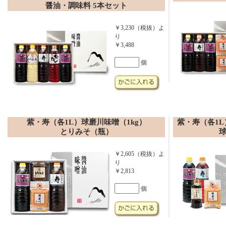
醤油・調味料 5本セット
￥3,230（税抜）よ
り
￥3,488
個
紫・寿（各1L）球磨川味噌（1kg）
紫・寿（各1L
とりみそ（瓶）
球
￥2,605（税抜）よ
り
￥2,813
個