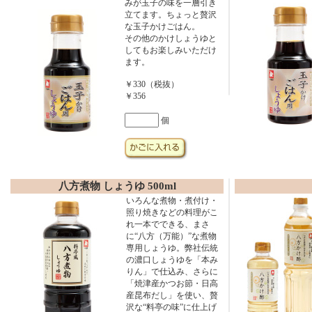
みが玉子の味を一層引き
立てます。ちょっと贅沢
な玉子かけごはん。
その他のかけしょうゆと
してもお楽しみいただけ
ます。
￥330（税抜）
￥356
個
八方煮物 しょうゆ 500ml
いろんな煮物・煮付け・
照り焼きなどの料理がこ
れ一本でできる、まさ
に“八方（万能）”な煮物
専用しょうゆ。弊社伝統
の濃口しょうゆを「本み
りん」で仕込み、さらに
「焼津産かつお節・日高
産昆布だし」を使い、贅
沢な“料亭の味”に仕上げ