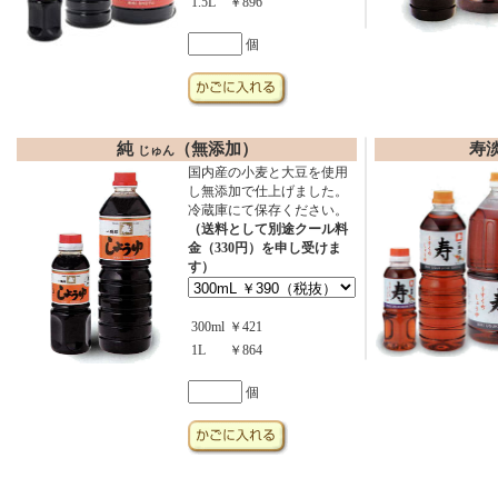
1.5L
￥896
個
純
（無添加）
寿
じゅん
国内産の小麦と大豆を使用
し無添加で仕上げました。
冷蔵庫にて保存ください。
（送料として別途クール料
金（330円）を申し受けま
す）
300ml
￥421
1L
￥864
個