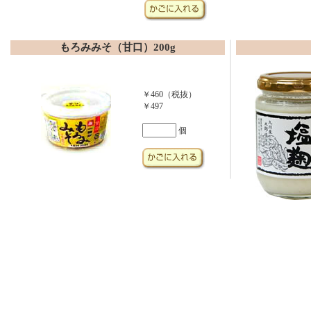
もろみみそ（甘口）200g
￥460（税抜）
￥497
個