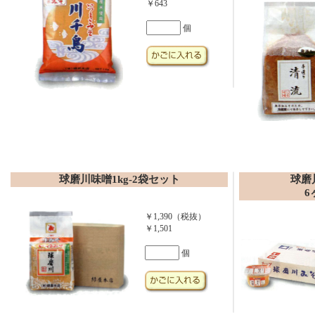
￥643
個
球磨川味噌1kg-2袋セット
球磨
6
￥1,390（税抜）
￥1,501
個