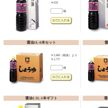
￥659
個
醤油1L-6本セット
醤
￥3,460（税抜）より
￥3,737
個
醤油1.5L-1本ギフト
醤