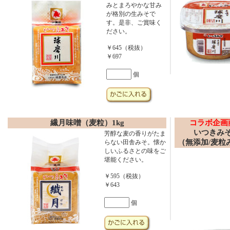
みとまろやかな甘み
が格別の生みそで
す。是非、ご賞味く
ださい。
￥645（税抜）
￥697
個
繊月味噌（麦粒）1kg
コラボ企画
いつきみ
芳醇な麦の香りがたま
（無添加/麦粒み
らない田舎みそ。懐か
しいふるさとの味をご
堪能ください。
￥595（税抜）
￥643
個