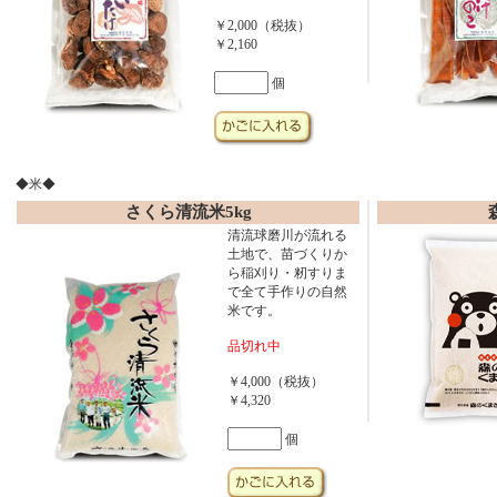
￥2,000（税抜）
￥2,160
個
◆米◆
さくら清流米5kg
清流球磨川が流れる
土地で、苗づくりか
ら稲刈り・籾すりま
で全て手作りの自然
米です。
品切れ中
￥4,000（税抜）
￥4,320
個