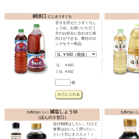
錦淡口
にしきうすくち
甘さを控えたうすくちし
ょうゆ。お使いいただく
方のお好みに合わせた味
付けができる、弊社のロ
ングセラー商品。
1L
￥605
1.5L
￥842
個
減塩しょうゆ
九州のおいしい
九州のおいし
（ほんのり甘口）
塩分制限はしたい。だけど
食事はおいしく摂りたい、
という方にオススメ！！